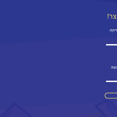
ר!
ומה